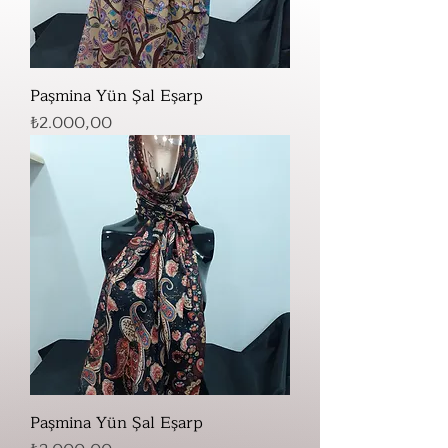
Paşmina Yün Şal Eşarp
Fiyat
₺2.000,00
Paşmina Yün Şal Eşarp