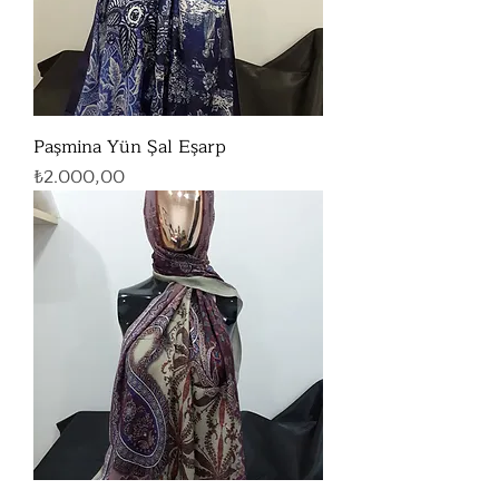
Paşmina Yün Şal Eşarp
Fiyat
₺2.000,00