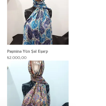
Paşmina Yün Şal Eşarp
Fiyat
₺2.000,00