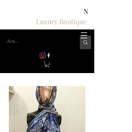
ASHIV'S COLLECTION
N
Luxury Boutique