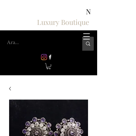
ASHIV'S COLLECTION
N
Luxury Boutique