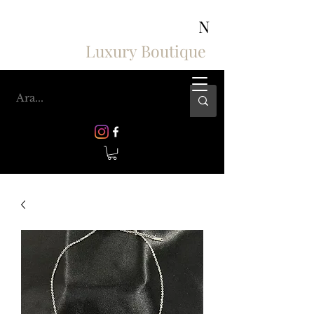
ASHIV'S COLLECTION
N
Luxury Boutique