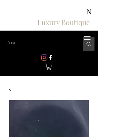
ASHIV'S COLLECTION
N
Luxury Boutique