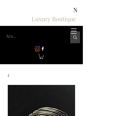
ASHIV'S COLLECTION
N
Luxury Boutique