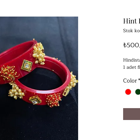
Hint 
Stok ko
₺500
Hindista
1 adet f
Color