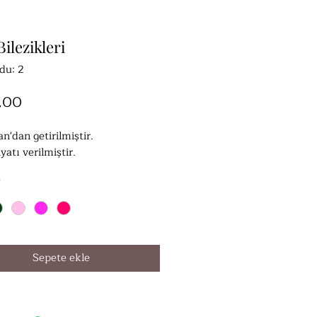
Bilezikleri
du: 2
Fiyat
,00
n'dan getirilmiştir.
iyatı verilmiştir.
*
Sepete ekle