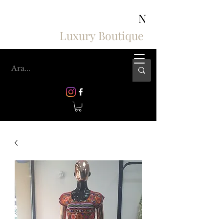
ASHIV'S COLLECTION
N
Luxury Boutique