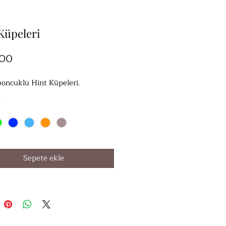
Küpeleri
Fiyat
,00
boncuklu Hint Küpeleri.
*
Sepete ekle