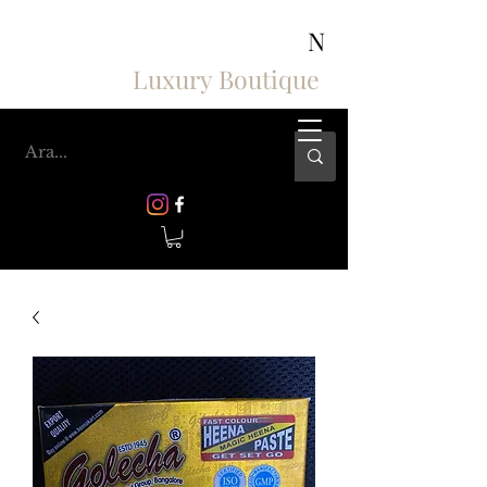
ASHIV'S COLLECTION
N
Luxury Boutique