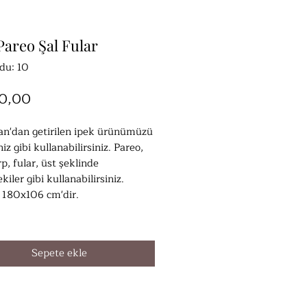
Pareo Şal Fular
du: 10
Fiyat
00,00
an'dan getirilen ipek ürünümüzü
niz gibi kullanabilirsiniz. Pareo,
rp, fular, üst şeklinde
kiler gibi kullanabilirsiniz.
i 180x106 cm'dir.
Sepete ekle