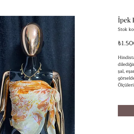
İpek 
Stok ko
₺1.5
Hindist
dilediği
şal, eşa
görselde
Ölçüler