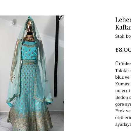
Lehen
Kafta
Stok ko
₺8.0
Ürünler
Takılar 
bluz ve
Kumaşı 
mevcutt
Beden s
göre aya
Etek ve
ölçüleri
ayarlaya