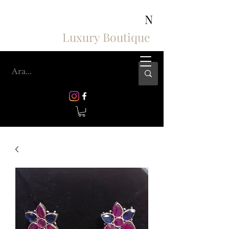
ASHIV'S COLLECTION
N
Luxury Boutique