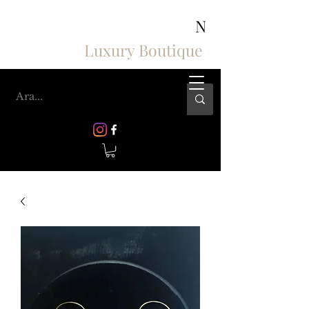
ASHIV'S COLLECTION
N
Luxury Boutique