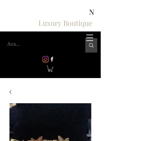
ASHIV'S COLLECTION
N
Luxury Boutique